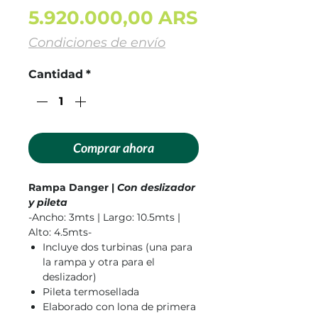
Precio
5.920.000,00 ARS
Condiciones de envío
Cantidad
*
Comprar ahora
Rampa Danger |
Con deslizador
y pileta
-Ancho: 3mts | Largo: 10.5mts |
Alto: 4.5mts-
Incluye dos turbinas (una para
la rampa y otra para el
deslizador)
Pileta termosellada
Elaborado con lona de primera