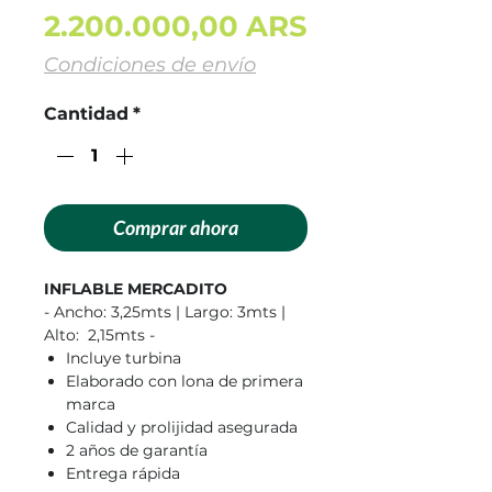
Precio
2.200.000,00 ARS
Condiciones de envío
Cantidad
*
Comprar ahora
INFLABLE MERCADITO
- Ancho: 3,25mts | Largo: 3mts |
Alto: 2,15mts -
Incluye turbina
Elaborado con lona de primera
marca
Calidad y prolijidad asegurada
2 años de garantía
Entrega rápida