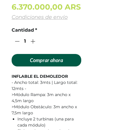
Precio
6.370.000,00 ARS
Condiciones de envío
Cantidad
*
Comprar ahora
INFLABLE EL DEMOLEDOR
- Ancho total: 3mts | Largo total:
12mts -
>Módulo Rampa: 3m ancho x
4,5m largo
>Módulo Obstáculo: 3m ancho x
7,5m largo
Incluye 2 turbinas (una para
cada módulo)