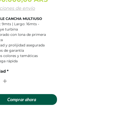
ciones de envío
BLE CANCHA MULTIUSO
: 9mts | Largo: 16mts -
uye turbina
orado con lona de primera
ca
dad y prolijidad asegurada
os de garantía
os colores y temáticas
ega rápida
dad
*
Comprar ahora