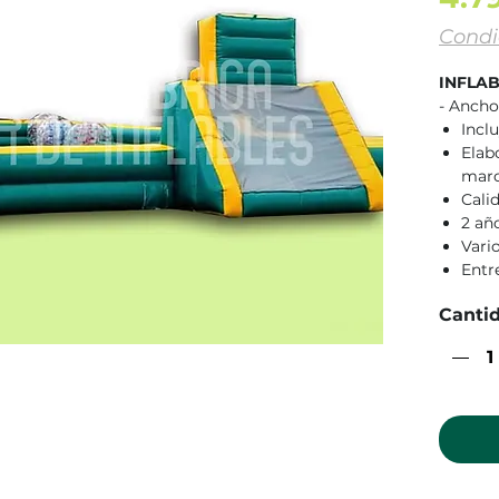
Condi
INFLA
- Ancho
Incl
Elab
mar
Cali
2 añ
Vari
Entr
Canti